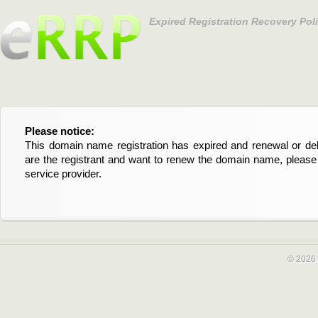
Expired Registration Recovery Pol
Please notice:
Bitte beachten Sie:
This domain name registration has expired and renewal or dele
Diese Domainregistrierung ist abgelaufen und die Verläng
are the registrant and want to renew the domain name, please 
Domain stehen an. Wenn Sie der Registrant sind und di
service provider.
verlängern möchten, kontaktieren Sie bitte Ihren Service-Provid
© 2026