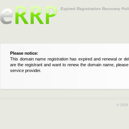
Expired Registration Recovery Pol
Please notice:
Bitte beachten Sie:
This domain name registration has expired and renewal or dele
Diese Domainregistrierung ist abgelaufen und die Verläng
are the registrant and want to renew the domain name, please 
Domain stehen an. Wenn Sie der Registrant sind und di
service provider.
verlängern möchten, kontaktieren Sie bitte Ihren Service-Provid
© 2026